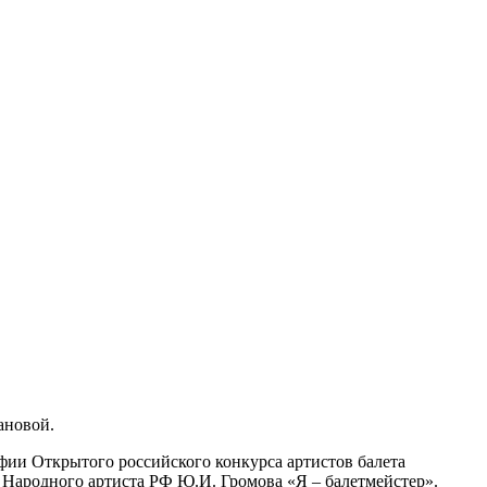
ановой.
фии Открытого российского конкурса артистов балета
 Народного артиста РФ Ю.И. Громова «Я – балетмейстер».