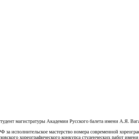
 студент магистратуры Академии Русского балета имени А.Я. Ваг
Ф за исполнительское мастерство номера современной хореогра
овского хореографического конкурса студенческих работ имени