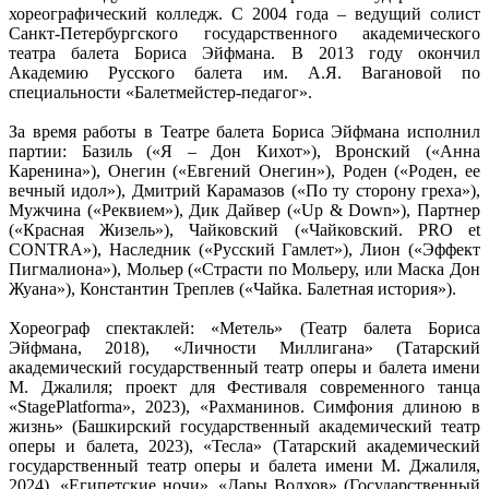
хореографический колледж. С 2004 года – ведущий солист
Санкт-Петербургского государственного академического
театра балета Бориса Эйфмана. В 2013 году окончил
Академию Русского балета им. А.Я. Вагановой по
специальности «Балетмейстер-педагог».
За время работы в Театре балета Бориса Эйфмана исполнил
партии: Базиль («Я – Дон Кихот»), Вронский («Анна
Каренина»), Онегин («Евгений Онегин»), Роден («Роден, ее
вечный идол»), Дмитрий Карамазов («По ту сторону греха»),
Мужчина («Реквием»), Дик Дайвер («Up & Down»), Партнер
(«Красная Жизель»), Чайковский («Чайковский. PRO et
CONTRA»), Наследник («Русский Гамлет»), Лион («Эффект
Пигмалиона»), Мольер («Страсти по Мольеру, или Маска Дон
Жуана»), Константин Треплев («Чайка. Балетная история»).
Хореограф спектаклей: «Метель» (Театр балета Бориса
Эйфмана, 2018), «Личности Миллигана» (Татарский
академический государственный театр оперы и балета имени
М. Джалиля; проект для Фестиваля современного танца
«StagePlatforma», 2023), «Рахманинов. Симфония длиною в
жизнь» (Башкирский государственный академический театр
оперы и балета, 2023), «Тесла» (Татарский академический
государственный театр оперы и балета имени М. Джалиля,
2024), «Египетские ночи», «Дары Волхов» (Государственный