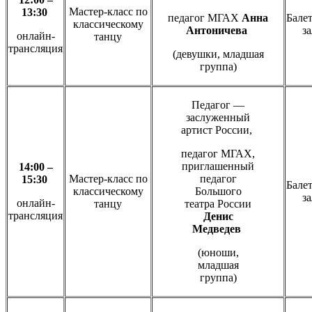
Мастер-класс по
13:30
педагог МГАХ
Анна
Бале
классическому
Антоничева
за
онлайн-
танцу
трансляция
(девушки, младшая
группа)
Педагог —
заслуженный
артист России,
педагог МГАХ,
приглашенный
14:00 –
Мастер-класс по
педагог
15:30
Бале
классическому
Большого
за
онлайн-
танцу
театра России
трансляция
Денис
Медведев
(юноши,
младшая
группа)