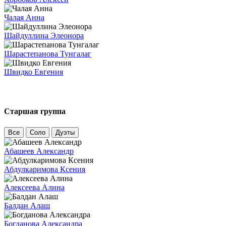
Чалая Анна
Шайдуллина Элеонора
Шарастепанова Тунгалаг
Швидко Евгения
Старшая группа
Все
Соло
Дуэты
Абашеев Александр
Абдулкаримова Ксения
Алексеева Алина
Балдан Алаш
Богданова Александра